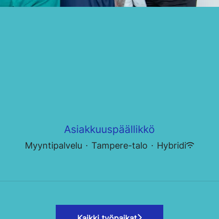
Asiakkuuspäällikkö
Myyntipalvelu
·
Tampere-talo
·
Hybridi
Kaikki työpaikat