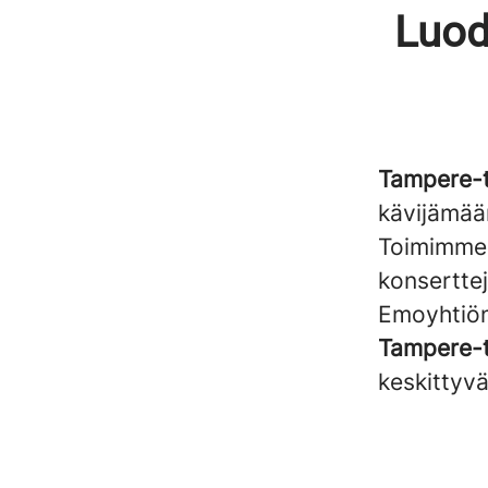
Luod
Tampere-t
kävijämää
Toimimme 
konsertte
Emoyhtiönä
Tampere-t
keskittyv