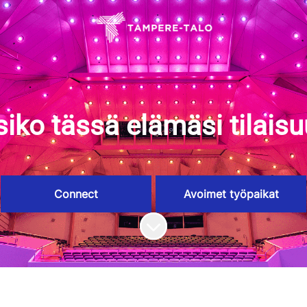
siko tässä elämäsi tilais
Connect
Avoimet työpaikat
Siirry sisältöön