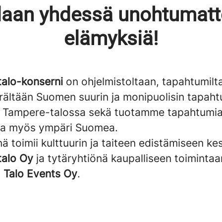
aan yhdessä unohtumat
elämyksiä!
alo-konserni
on ohjelmistoltaan, tapahtumilt
rältään Suomen suurin ja monipuolisin tapaht
Tampere-talossa sekä tuotamme tapahtumia
ja myös ympäri Suomea.
 toimii kulttuurin ja taiteen edistämiseen ke
alo Oy
ja tytäryhtiönä kaupalliseen toimintaa
ä
Talo Events Oy
.