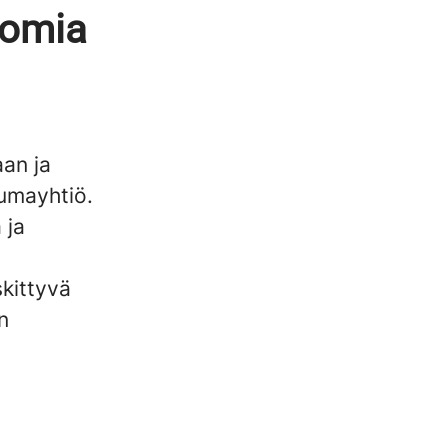
tomia
aan ja
umayhtiö.
 ja
skittyvä
n